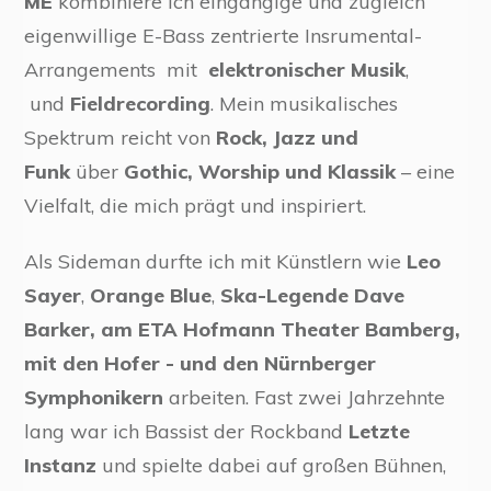
ME
kombiniere ich eingängige und zugleich
eigenwillige E-Bass zentrierte Insrumental-
Arrangements mit
elektronischer Musik
,
und
Fieldrecording
. Mein musikalisches
Spektrum reicht von
Rock, Jazz und
Funk
über
Gothic, Worship und Klassik
– eine
Vielfalt, die mich prägt und inspiriert.
Als Sideman durfte ich mit Künstlern wie
Leo
Sayer
,
Orange Blue
,
Ska-Legende Dave
Barker, am ETA Hofmann Theater Bamberg,
mit den Hofer - und den
Nürnberger
Symphonikern
arbeiten. Fast zwei Jahrzehnte
lang war ich Bassist der Rockband
Letzte
Instanz
und spielte dabei auf großen Bühnen,